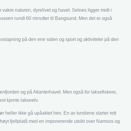
vakre naturen, dyrelivet og havet. Selnes ligger midt i
ar bussen rundt 60 minutter til Bangsund. Men det er også
vslapning på den ene siden og sport og aktiviteter på den
msenfjorden og på Atlanterhavet. Men også for laksefiskere,
st kjente lakseelv.
heller ikke gå upåaktet hen. En av turstiene starter rett
 et høyt fjellplatå med en imponerende utsikt over Namsos og