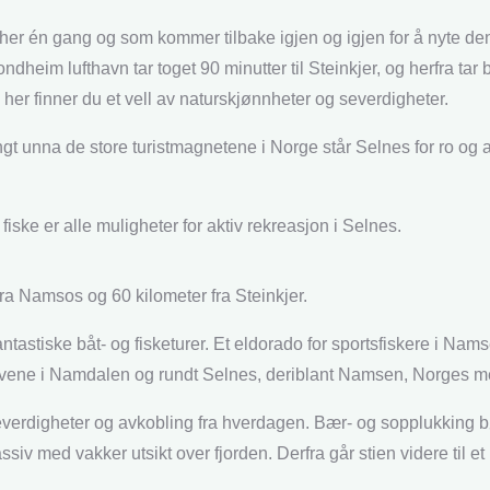
her én gang og som kommer tilbake igjen og igjen for å nyte den 
ondheim lufthavn tar toget 90 minutter til Steinkjer, og herfra t
her finner du et vell av naturskjønnheter og severdigheter.
 unna de store turistmagnetene i Norge står Selnes for ro og a
 fiske er alle muligheter for aktiv rekreasjon i Selnes.
ra Namsos og 60 kilometer fra Steinkjer.
antastiske båt- og fisketurer. Et eldorado for sportsfiskere i Na
lvene i Namdalen og rundt Selnes, deriblant Namsen, Norges me
everdigheter og avkobling fra hverdagen. Bær- og sopplukking bør 
massiv med vakker utsikt over fjorden. Derfra går stien videre til