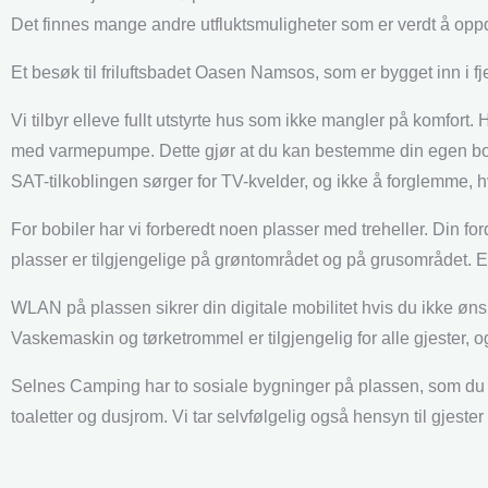
Det finnes mange andre utfluktsmuligheter som er verdt å oppd
Et besøk til friluftsbadet Oasen Namsos, som er bygget inn i fje
Vi tilbyr elleve fullt utstyrte hus som ikke mangler på komfort.
med varmepumpe. Dette gjør at du kan bestemme din egen boko
SAT-tilkoblingen sørger for TV-kvelder, og ikke å forglemme, h
For bobiler har vi forberedt noen plasser med treheller. Din fordel 
plasser er tilgjengelige på grøntområdet og på grusområdet. Elek
WLAN på plassen sikrer din digitale mobilitet hvis du ikke ønsk
Vaskemaskin og tørketrommel er tilgjengelig for alle gjester, o
Selnes Camping har to sosiale bygninger på plassen, som du 
toaletter og dusjrom. Vi tar selvfølgelig også hensyn til gjes