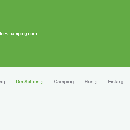
lnes-camping.com
ing
Om Selnes
Camping
Hus
Fiske