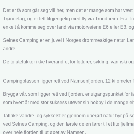
Det er få som går seg vill her, men det er mange som har vært 
Trøndelag, og er lett tilgjengelig med fly via Trondheim. Fra Tr
enkelt å komme seg over land via motorveiene E6 eller E3, og 
Selnes Camping er en juvel i Norges drømmeaktige natur. Langt
andre.
De to utelukker ikke hverandre, for fotturer, sykling, vannski og
Campingplassen ligger rett ved Namsenfjorden, 12 kilometer f
Brygga vår, som ligger rett ved fjorden, er utgangspunktet for f
som hvert år med stor suksess utøver sin hobby i de mange e
Tallrike vandre- og sykkelstier gjennom uberørt natur byr på s
ved Selnes Camping, og den første delen fører til et lite fjell
over hele fjorden til utløpet av Namsen.