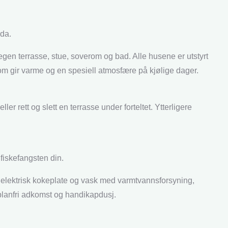
rda.
r egen terrasse, stue, soverom og bad. Alle husene er utstyrt
 gir varme og en spesiell atmosfære på kjølige dager.
eller rett og slett en terrasse under forteltet. Ytterligere
 fiskefangsten din.
 elektrisk kokeplate og vask med varmtvannsforsyning,
 planfri adkomst og handikapdusj.