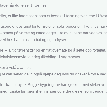
age når du reiser til Selnes.
llet, er like interessant som et besøk til festningsverkene i Utvo
 Husene er designet for to, fire eller seks personer. Hvert hus ha
mfort på varme og kalde dager. Tre av husene har vedovn, som
vert hus har minst en båt og egen fryser.
– alltid tørre føtter og en flat overflate for å sette opp forteltet, 
trisitetssøyler gir deg tilkobling til strømnettet.
er å «slå av» helt.
g vi kan selvfølgelig også hjelpe deg hvis du ønsker å fryse ned
fritt kan benytte. Begge bygningene har kjøkken med stekeovn,
ter med fysiske funksjonshemminger og eldre gjester som trenger