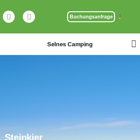
Buchungsanfrage
Selnes Camping
Steinkjer