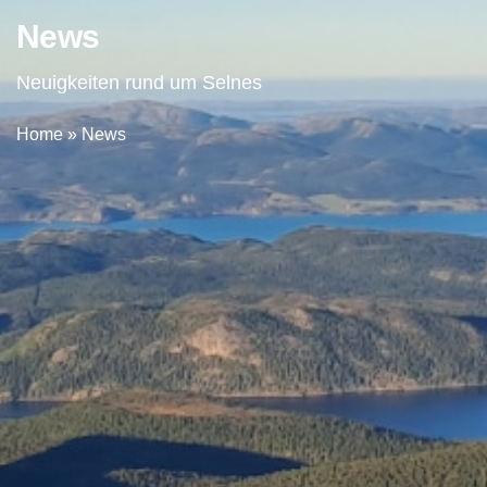
News
Neuigkeiten rund um Selnes
Home
»
News