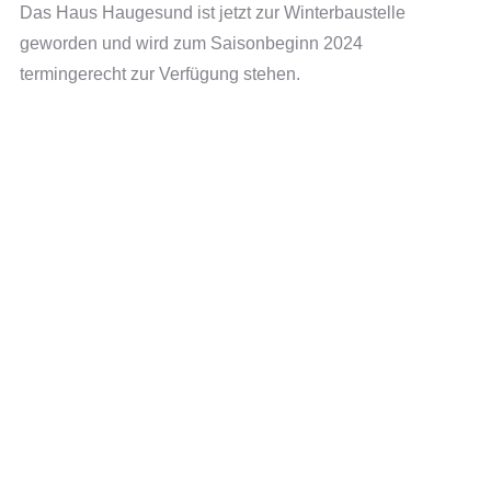
Das Haus Haugesund ist jetzt zur Winterbaustelle
geworden und wird zum Saisonbeginn 2024
termingerecht zur Verfügung stehen.
Fazit:
Gib jedem eine Chance – zurerst Dir selbst – und lerne
aus “
d
einen” Fehlern. Versprochen !
Was wir gern entgegengenommen haben, war Ihre
positive Resonanz zum Umbau dieser Hütten zu Häusern
und zum Einbau der neuen Küchen in Larvik und
Namsos.
Danke an Sie, die sie unser Bemühen wertschätzen und
uns damit sagen, dass der Weg richtig ist.
Sollten Sie doch einmal unzufrieden sein, womit auch